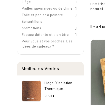
Liège

une trè
Pailles japonaises ou de chine

naturel
Toile et papier à peindre

Echantillons
Il y a 4 
promotions

Espace détente et bien être

Pour vous et vos proches. Des
idées de cadeaux ?
Meilleures Ventes
Liège D'isolation
Thermique...
9,50 €