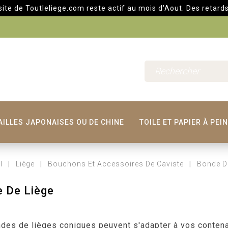
outleliege.com reste actif au mois d'Aout. Des retards d'expé
AILLES JAPONAISES OU DE CHINE
TOILE ET PAPIER À PEI
l
Liège
Bouchons Et Accessoires De Caviste
Bonde D
 De Liège
des de lièges coniques peuvent s'adapter à vos conten