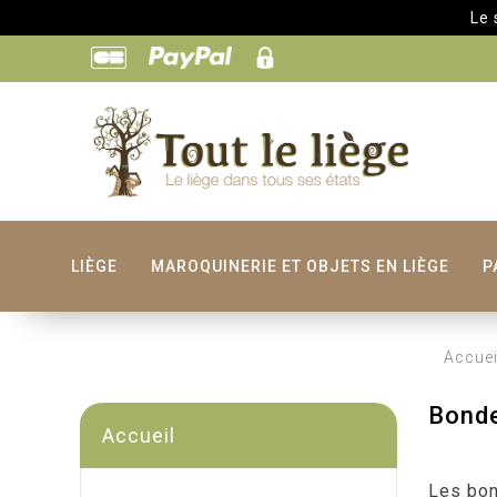
Le site de T
LIÈGE
MAROQUINERIE ET OBJETS EN LIÈGE
P
Accuei
Bonde
Accueil
Les bon