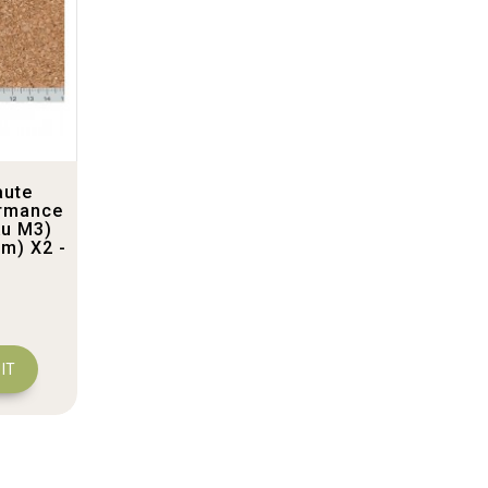
aute
ormance
Au M3)
m) X2 -
IT