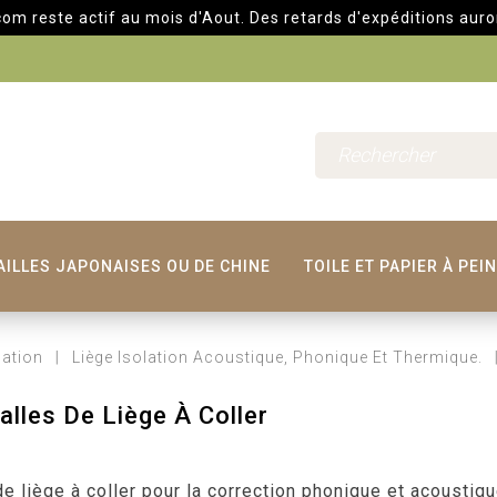
e actif au mois d'Aout. Des retards d'expéditions auront lieu 
AILLES JAPONAISES OU DE CHINE
TOILE ET PAPIER À PEI
lation
Liège Isolation Acoustique, Phonique Et Thermique.
alles De Liège À Coller
de liège à coller pour la correction phonique et acoustiq