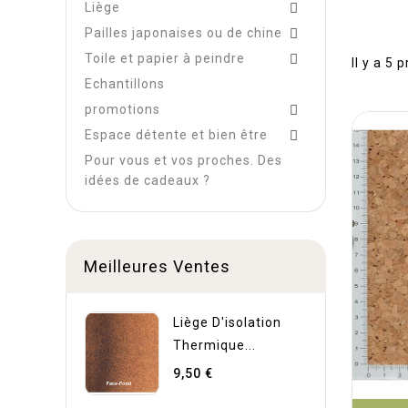
Liège

Pailles japonaises ou de chine

Toile et papier à peindre

Il y a 5 
Echantillons
promotions

Espace détente et bien être

Pour vous et vos proches. Des
idées de cadeaux ?
Meilleures Ventes
Liège D'isolation
Thermique...
9,50 €