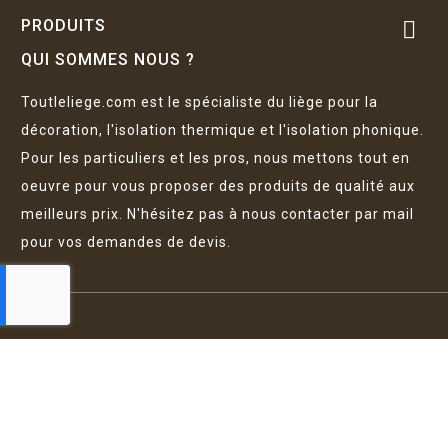
PRODUITS

QUI SOMMES NOUS ?
Toutleliege.com est le spécialiste du liège pour la
décoration, l'isolation thermique et l'isolation phonique.
Pour les particuliers et les pros, nous mettons tout en
oeuvre pour vous proposer des produits de qualité aux
meilleurs prix. N'hésitez pas à nous contacter par mail
pour vos demandes de devis.
EURL Artavida - Tous droits réservés © 2026
Mentions légales
Politique de confidentialité
CGV
-
-
FAQ
Plan du site