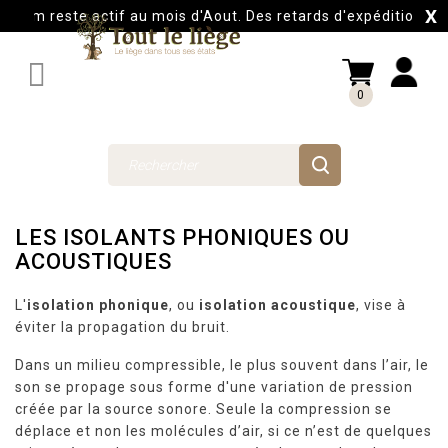
X
com reste actif au mois d'Aout. Des retards d'expéditions auro

0
LES ISOLANTS PHONIQUES OU
ACOUSTIQUES
L'
isolation phonique
, ou
isolation acoustique
, vise à
éviter la propagation du bruit.
Dans un milieu compressible, le plus souvent dans l’air, le
son se propage sous forme d'une variation de pression
créée par la source sonore. Seule la compression se
déplace et non les molécules d’air, si ce n’est de quelques