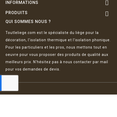

INFORMATIONS
PRODUITS

QUI SOMMES NOUS ?
Toutleliege.com est le spécialiste du liège pour la
décoration, l'isolation thermique et l'isolation phonique.
Pour les particuliers et les pros, nous mettons tout en
oeuvre pour vous proposer des produits de qualité aux
meilleurs prix. N'hésitez pas à nous contacter par mail
pour vos demandes de devis.
EURL Artavida - Tous droits réservés © 2026
Mentions légales
Politique de confidentialité
CGV
-
-
FAQ
Plan du site