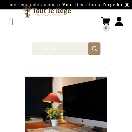
X
com reste actif au mois d'Aout. Des retards d'expéditions auro

0