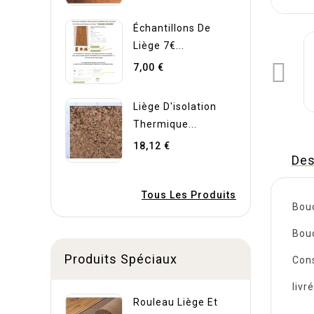
Échantillons De
Liège 7€...

7,00 €
Liège D'isolation
Thermique...
18,12 €
Des
Tous Les Produits
Bouc
Bouc
Produits Spéciaux
Cons
livr
Rouleau Liège Et