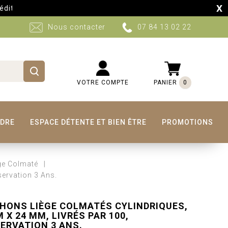
X
s auront lieu sur certains produits du 10 au 30 Aout. Retour à
Nous contacter
07 84 13 02 22
VOTRE COMPTE
PANIER
0
NDRE
ESPACE DÉTENTE ET BIEN ÊTRE
PROMOTIONS
ge Colmaté
ervation 3 Ans.
HONS LIÈGE COLMATÉS CYLINDRIQUES,
 X 24 MM, LIVRÉS PAR 100,
ERVATION 3 ANS.