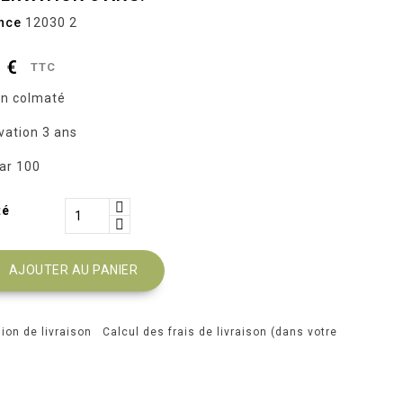
nce
12030 2
 €
TTC
n colmaté
vation 3 ans
par 100
té
AJOUTER AU PANIER
Calcul des frais de livraison (dans votre
)