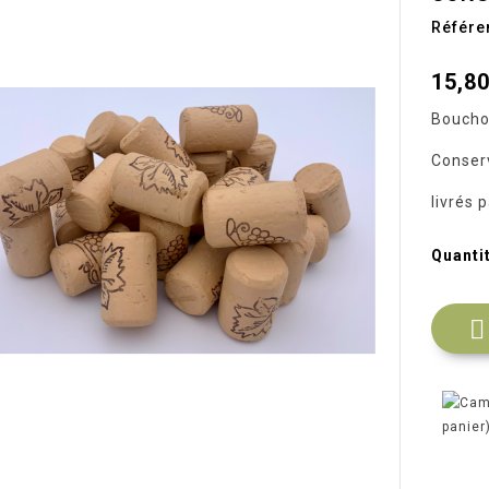
Référe
15,80
Boucho
Conser
livrés 
Quanti

panier