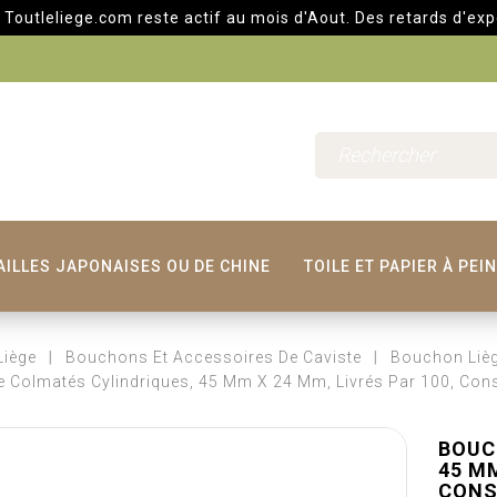
liege.com reste actif au mois d'Aout. Des retards d'expédition
AILLES JAPONAISES OU DE CHINE
TOILE ET PAPIER À PEI
Liège
Bouchons Et Accessoires De Caviste
Bouchon Liè
 Colmatés Cylindriques, 45 Mm X 24 Mm, Livrés Par 100, Cons
BOUC
45 MM
CONS