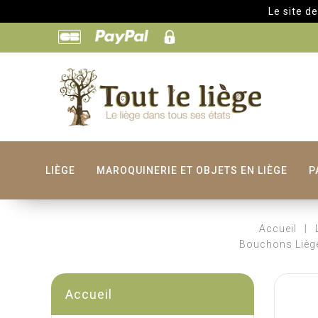
Le site de Toutle
LIÈGE
MAROQUINERIE ET OBJETS EN LIÈGE
P
Accueil
Bouchons Liège
Accueil