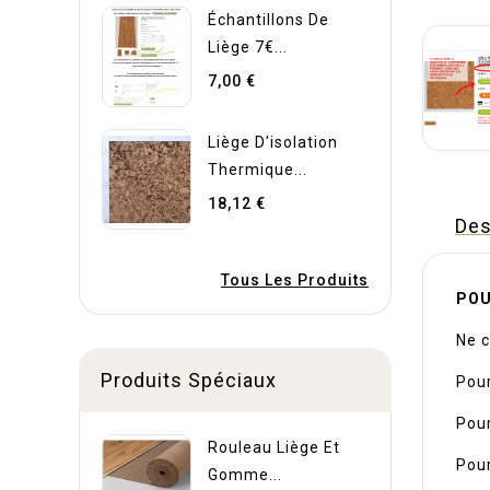
Échantillons De
Liège 7€...
7,00 €
Liège D'isolation
Thermique...
18,12 €
Des
Tous Les Produits
POU
Ne c
Produits Spéciaux
Pour
Pour
Rouleau Liège Et
Pour
Gomme...