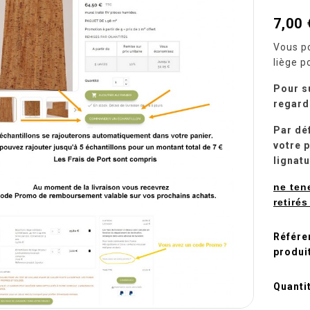
7,00 
Vous p
liège p
Pour s
regarde
Par dé
votre p
lignatu
ne ten
retiré
Référe
produi
Quanti