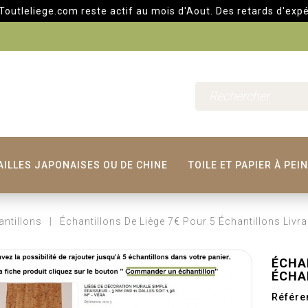
iege.com reste actif au mois d'Aout. Des retards d'expéditions
AILLES JAPONAISES OU DE CHINE
TOILE ET PAPIER À PEI
antillons
Échantillons De Liège 7€ Pour 5 Échantillons Livr
ÉCHA
ÉCHA
Référe