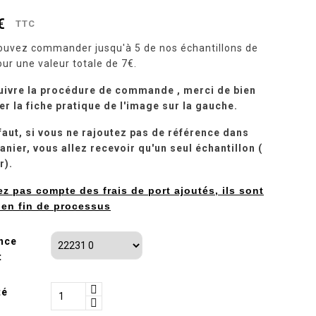
€
TTC
ouvez commander jusqu'à 5 de nos échantillons de
our une valeur totale de 7€.
uivre la procédure de commande , merci de bien
r la fiche pratique de l'image sur la gauche.
faut, si vous ne rajoutez pas de référence dans
anier, vous allez recevoir qu'un seul échantillon (
r).
ez pas compte des frais de port ajoutés, ils sont
s en fin de processus
nce
t
té