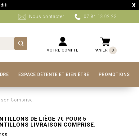
X
 auront lieu sur certains produits du 10 au 30 Aout. Retour à 
Nous contacter
07 84 13 02 22
VOTRE COMPTE
PANIER
0
NDRE
ESPACE DÉTENTE ET BIEN ÊTRE
PROMOTIONS
aison Comprise.
NTILLONS DE LIÈGE 7€ POUR 5
NTILLONS LIVRAISON COMPRISE.
nce