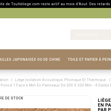
outleliege.com reste actif au mois d'Aout. Des retards d'expéd
AILLES JAPONAISES OU DE CHINE
TOILE ET PAPIER À PEI
ation
Liège Isolation Acoustique, Phonique Et Thermique.
 Poncé 1 Face 6 Mm En Panneaux De 500 X 500 Mm - 4 Dalles P
RE DE STOCK
LIÈG
EN PA
PAR P