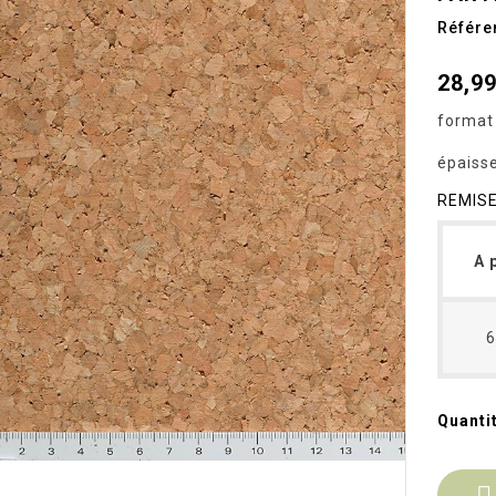
Référe
28,99
format
épaiss
REMIS
A 
6
Quanti
