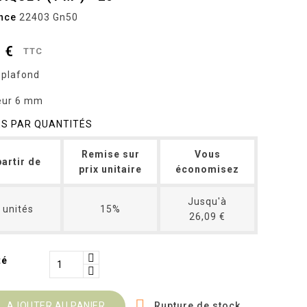
nce
22403 Gn50
 €
TTC
 plafond
eur 6 mm
ES PAR QUANTITÉS
Remise sur
Vous
partir de
prix unitaire
économisez
Jusqu'à
 unités
15%
26,09 €
té

Rupture de stock
AJOUTER AU PANIER