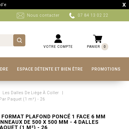
X
itions auront lieu sur certains produits du 10 au 30 Aout. Ret
Nous contacter
07 84 13 02 22
VOTRE COMPTE
PANIER
0
NDRE
ESPACE DÉTENTE ET BIEN ÊTRE
PROMOTIONS
Les Dalles De Liège À Coller
ar Paquet (1 m²) - 26
E FORMAT PLAFOND PONCÉ 1 FACE 6 MM
NNEAUX DE 500 X 500 MM - 4 DALLES
AQUET (1 M²) - 26