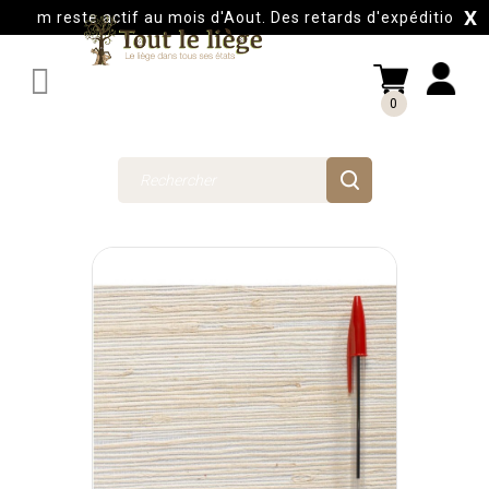
X
om reste actif au mois d'Aout. Des retards d'expéditions auro

0