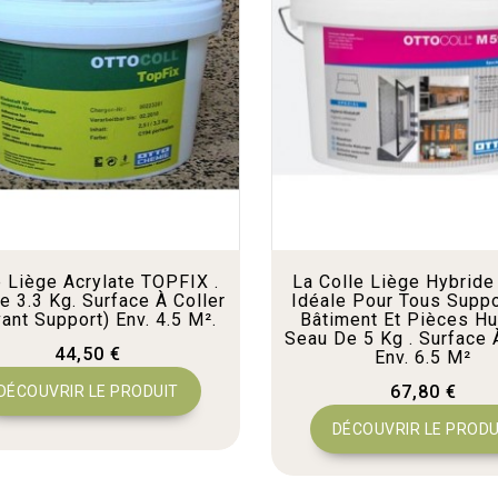
e Liège Acrylate TOPFIX .
La Colle Liège Hybrid
e 3.3 Kg. Surface À Coller
Idéale Pour Tous Supp
vant Support) Env. 4.5 M².
Bâtiment Et Pièces H
Seau De 5 Kg . Surface 
44,50 €
Env. 6.5 M²
67,80 €
DÉCOUVRIR LE PRODUIT
DÉCOUVRIR LE PRODU