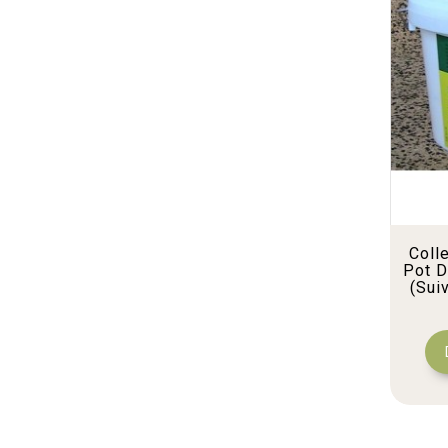
Coll
Pot D
(sui