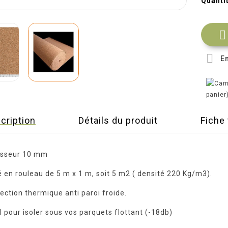
Quanti


En
panier
cription
Détails du produit
Fiche
isseur 10 mm
é en rouleau de 5 m x 1 m, soit 5 m2 ( densité 220 Kg/m3).
ection thermique anti paroi froide.
l pour isoler sous vos parquets flottant (-18db)