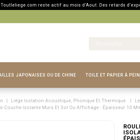
ege.com reste actif au mois d'Aout. Des retards d'expéditions 
AILLES JAPONAISES OU DE CHINE
TOILE ET PAPIER À PEI
on
Liège Isolation Acoustique, Phonique Et Thermique.
Le
s-Couche Isolante Murs Et Sol Ou Affichage - Épaisseur 10 
ROUL
ISOL
ÉPAI