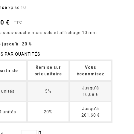
nce
xp sc 10
80 €
TTC
u sous-couche murs sols et affichage 10 mm
 jusqu'à -20 %
ES PAR QUANTITÉS
Remise sur
Vous
partir de
prix unitaire
économisez
Jusqu'à
 unités
5%
10,08 €
Jusqu'à
0 unités
20%
201,60 €