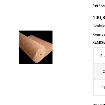
Référe
100,
Roulea
Remise
REMIS
A 
2
1