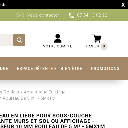
X
auront lieu sur certains produits du 10 au 30 Aout. Retour à 
Nous contacter
07 84 13 02 22
VOTRE COMPTE
PANIER
0
NDRE
ESPACE DÉTENTE ET BIEN ÊTRE
PROMOTIONS
s Rouleaux Acoustique En Liège
Mm Rouleau De 5 m² - 5Mx1M
EAU EN LIÈGE POUR SOUS-COUCHE
ANTE MURS ET SOL OU AFFICHAGE -
SSEUR 10 MM ROULEAU DE 5 M² - 5MX1M